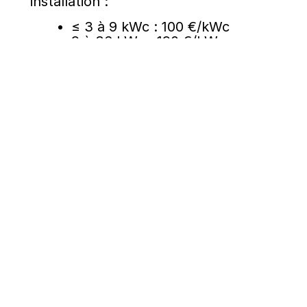
installation :
≤ 3 à 9 kWc : 100 €/kWc
9 à 36 kWc : 190 €/kWc
36 à 100 kWc : 100 €/kWc
Par exemple, une installation de 6
kWc permet de recevoir une prime de
600 € (6 kWc x 100 €/kWc).
En combinant autoconsommation et
revente du surplus, vous optimisez
votre investissement tout en
bénéficiant des aides disponibles.
Un investissement intelligent et
durable
Avec des panneaux solaires, vous ne
faites pas seulement un achat :
vous
investissez dans une source