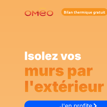
Aller
au
Bilan thermique gratuit
contenu
Isolez vos
murs par
l'extérieur
J'en profite