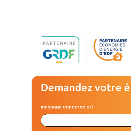
Demandez votre é
message concerné url