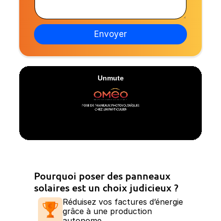
s
e
z
a
c
u
g
o
n
e
Envoyer
n
c
c
r
e
é
r
n
n
e
é
a
*
u
h
o
r
a
i
r
e
*
Pourquoi poser des panneaux
solaires est un choix judicieux ?
Réduisez vos factures d’énergie
grâce à une production
autonome