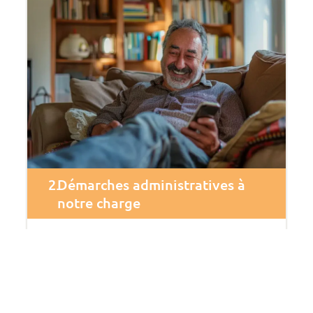
2.
Démarches administratives à
notre charge
OMEO s’occupe de tout :
Demande préalable en
mairie
une fois la visite
technique effectuée