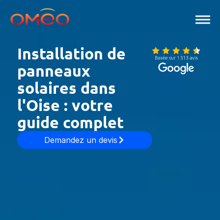
Aller
au
contenu
Installation de
panneaux
solaires dans
l'Oise : votre
guide complet
Demandez un devis