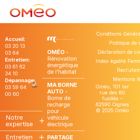
Conditions Généra
Accueil:
Politique de
03 20 13
OMÉO
-
Déclaration de con
03 64
Rénovation
Entretien:
Index égalité Fe
énergétique
03 61 62
Recrute
de l’habitat
34 10
Mentions l
Dépannage:
MA BORNE
Oméo, 101 ter
03 59 64
AUTO
-
rue des 80
00 60
Borne de
fusillés –
recharge
62590 Oignies
© 2025 Oméo
pour
Notre
véhicule
expertise
électrique
Entretien
PARTAGE