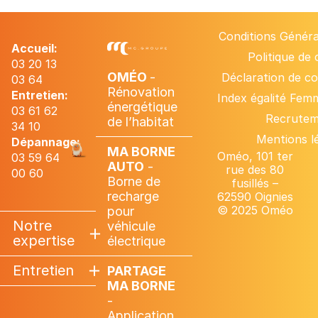
Conditions Généra
Accueil:
Politique de
03 20 13
OMÉO
-
Déclaration de con
03 64
Rénovation
Entretien:
Index égalité Fe
énergétique
03 61 62
Recrute
de l’habitat
34 10
Mentions l
Dépannage:
MA BORNE
Oméo, 101 ter
03 59 64
AUTO
-
rue des 80
00 60
Borne de
fusillés –
recharge
62590 Oignies
© 2025 Oméo
pour
Notre
véhicule
expertise
électrique
Entretien
PARTAGE
MA BORNE
-
Application