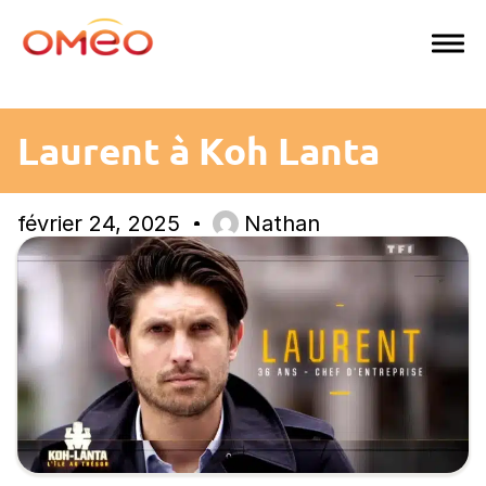
Aller
au
contenu
Laurent à Koh Lanta
février 24, 2025
Nathan