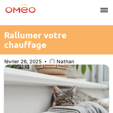
Aller
au
contenu
Rallumer votre
chauffage
février 26, 2025
Nathan