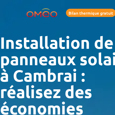
Aller
au
Bilan thermique gratuit
contenu
Installation de
panneaux sola
à Cambrai :
réalisez des
économies