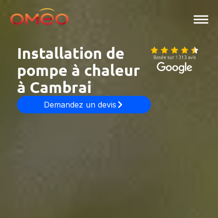
Aller
au
contenu
Installation de
pompe à chaleur
à Cambrai
Demandez un devis