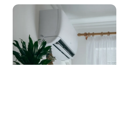
PAC air-eau : la solution globale
Elle
alimente le chauffage central
et
produit de l’eau chaude sanitaire.
C’est une option recommandée pour
les maisons individuelles, y compris
anciennes.