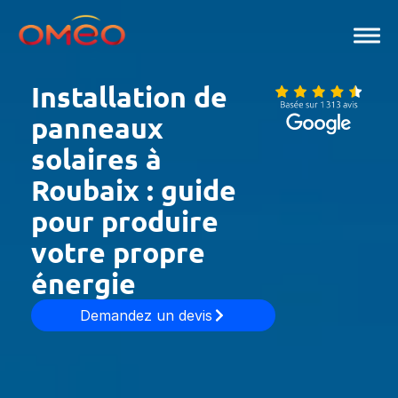
Aller
au
contenu
Installation de
panneaux
solaires à
Roubaix : guide
pour produire
votre propre
énergie
Demandez un devis