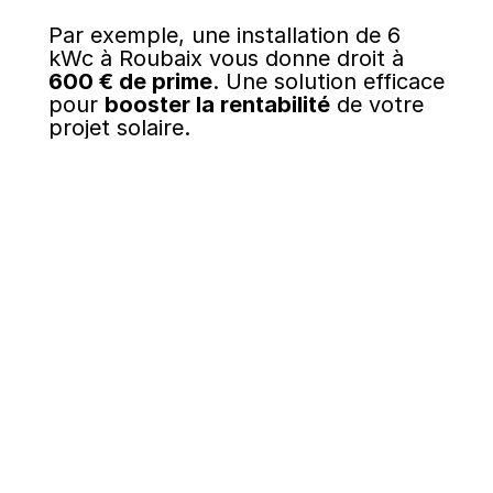
Par exemple, une installation de 6
kWc à Roubaix vous donne droit à
600 € de prime
. Une solution efficace
pour
booster la rentabilité
de votre
projet solaire.
Le solaire : un investissement
responsable
Au-delà des économies, le solaire est
un
investissement à long terme
, qui
valorise votre bien immobilier et vous
apporte plus d’autonomie. Chez
Oméo, nous vous accompagnons
pour concevoir
une installation
durable, optimisée et sécurisée
.