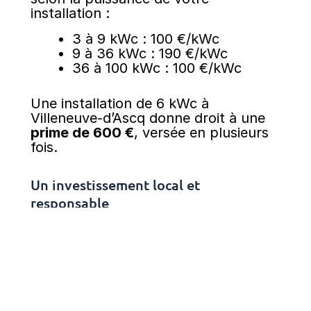
installation :
3 à 9 kWc : 100 €/kWc
9 à 36 kWc : 190 €/kWc
36 à 100 kWc : 100 €/kWc
Une installation de 6 kWc à
Villeneuve-d’Ascq donne droit à une
prime de 600 €
, versée en plusieurs
fois.
Un investissement local et
responsable
En plus d’être un
levier d’économies
,
le solaire valorise votre bien
immobilier et renforce votre
engagement environnemental. Oméo
vous accompagne avec une
approche personnalisée, adaptée aux